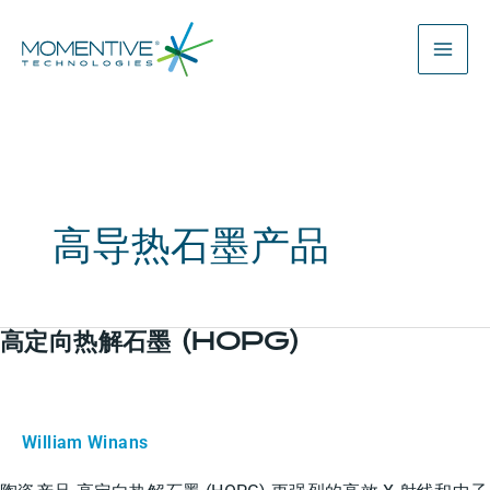
跳
至
内
容
高导热石墨产品
高定向热解石墨 (HOPG)
高
定
向
热
William Winans
解