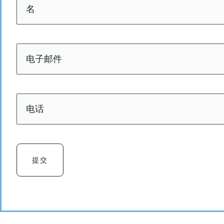
第
名
一
*
页
电
子
邮
件
*
电
话
*