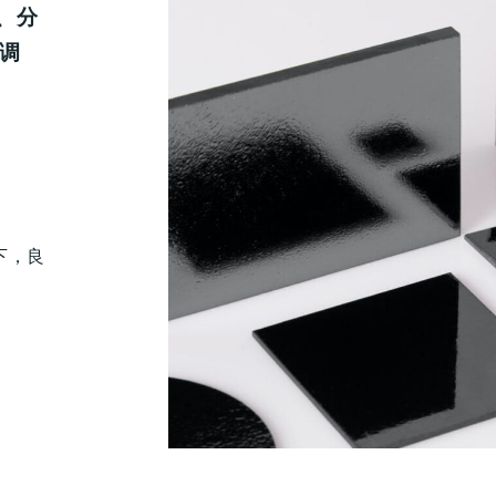
、分
束调
下，良