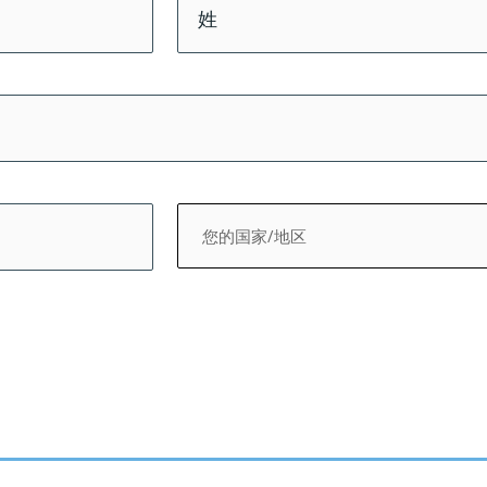
后
一
页
您
的
国
家/
地
区
*