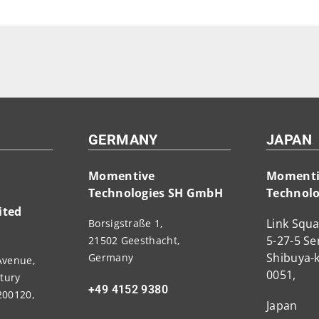
GERMANY
JAPAN
Momentive
Momenti
Technologies SH GmbH
Technolo
ited
Link Squa
Borsigstraße 1,
5-27-5 S
21502 Geesthacht,
Shibuya-k
Germany
Avenue,
0051,
tury
+49 4152 9380
200120,
Japan