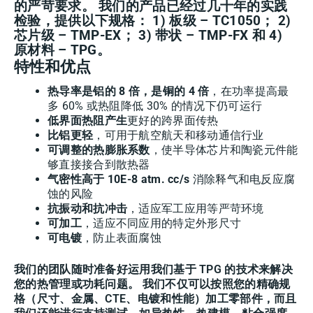
的严苛要求。 我们的产品已经过几十年的实践
检验，提供以下规格： 1) 板级 – TC1050； 2)
芯片级 – TMP-EX； 3) 带状 – TMP-FX 和 4)
原材料 – TPG。
特性和优点
热导率是铝的 8 倍，是铜的 4 倍
，在功率提高最
多 60% 或热阻降低 30% 的情况下仍可运行
低界面热阻产生
更好的跨界面传热
比铝更轻
，可用于航空航天和移动通信行业
可调整的热膨胀系数
，使半导体芯片和陶瓷元件能
够直接接合到散热器
气密性高于 10E-8 atm. cc/s
消除释气和电反应腐
蚀的风险
抗振动和抗冲击
，适应军工应用等严苛环境
可加工
，适应不同应用的特定外形尺寸
可电镀
，防止表面腐蚀
我们的团队随时准备好运用我们基于 TPG 的技术来解决
您的热管理或功耗问题。 我们不仅可以按照您的精确规
格（尺寸、金属、CTE、电镀和性能）加工零部件，而且