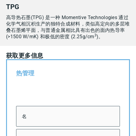
TPG
高导热石墨(TPG) 是一种 Momentive Technologies 通过
化学气相沉积生产的独特合成材料，类似高定向的多层堆
叠石墨烯平面，与普通金属相比具有出色的面内热导率
3
(>1500 W/mK) 和极低的密度 (2.25g/cm
)。
获取更多信息
热管理
姓
第
后
名
一
一
*
页
页