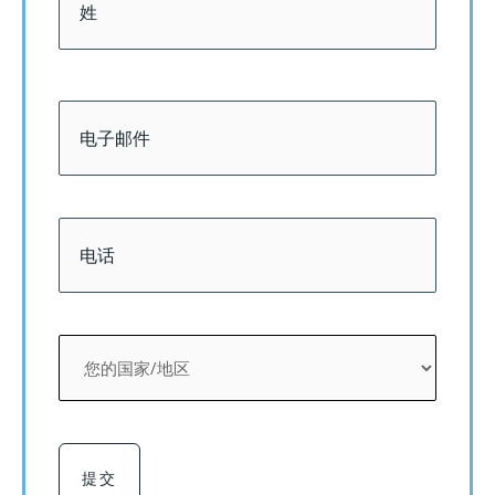
电
子
邮
件
*
电
话
*
您
的
国
家/
地
区